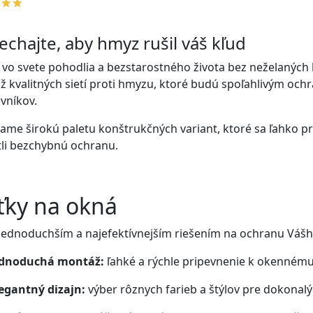
chajte, aby hmyz rušil váš kľud
e vo svete pohodlia a bezstarostného života bez neželaných
 kvalitných sietí proti hmyzu, ktoré budú spoľahlivým oc
vníkov.
me širokú paletu konštrukčných variant, ktoré sa ľahko p
li bezchybnú ochranu.
ťky na okná
jjednoduchším a najefektívnejším riešením na ochranu Vá
ednoduchá montáž:
ľahké a rýchle pripevnenie k okenném
egantný dizajn:
výber rôznych farieb a štýlov pre dokonalý