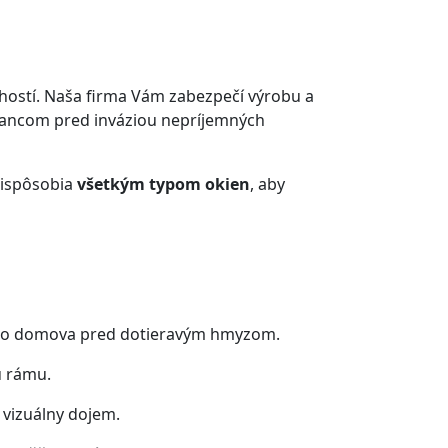
 hostí. Naša firma Vám zabezpečí výrobu a
hrancom pred inváziou nepríjemných
rispôsobia
všetkým typom okien
, aby
šho domova pred dotieravým hmyzom.
u rámu.
 vizuálny dojem.