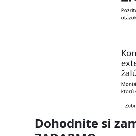
Pozrit
otázok
Kom
ext
žalú
Montáž
ktorú 
Zobr
Dohodnite si zam