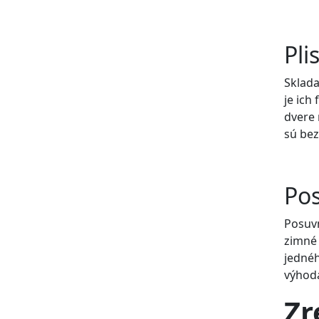
Pli
Sklada
je ich
dvere
sú bez
Pos
Posuvn
zimné 
jednéh
výhoda
Zr