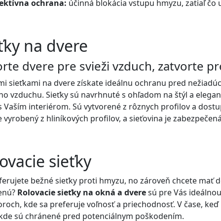
ektívna ochrana:
účinná blokácia vstupu hmyzu, zatiaľ čo
ťky na dvere
rte dvere pre svieži vzduch, zatvorte p
mi sieťkami na dvere získate ideálnu ochranu pred nežiad
ho vzduchu. Sieťky sú navrhnuté s ohľadom na štýl a elegan
s Vaším interiérom. Sú vytvorené z rôznych profilov a dost
je vyrobený z hliníkových profilov, a sieťovina je zabezpeče
ovacie sieťky
ferujete bežné sieťky proti hmyzu, no zároveň chcete ma
enú?
Rolovacie sieťky na okná a dvere
sú pre Vás ideálnou
oroch, kde sa preferuje voľnosť a priechodnosť. V čase, keď
 kde sú chránené pred potenciálnym poškodením.