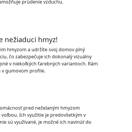
 umožňuje prúdenie vzduchu.
re nežiaduci hmyz!
úcim hmyzom a udržíte svoj domov plný
ciu, čo zabezpečuje ich dokonalý vizuálny
upné v niekoľkých farebných variantoch. Rám
ná v gumovom profile.
ť domácnosť pred neželaným hmyzom
 voľbou. Ich využitie je predovšetkým v
 nie sú využívané, je možné ich navinúť do