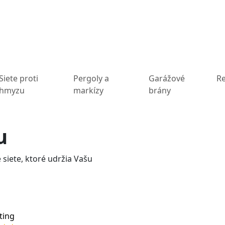
Siete proti
Pergoly a
Garážové
Re
hmyzu
markízy
brány
u
siete, ktoré udržia Vašu
ting