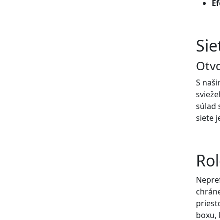
Ef
Sie
Otvo
S naši
svieže
súlad 
siete 
Rol
Nepre
chrán
priest
boxu,