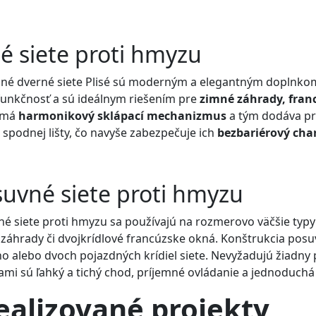
sé siete proti hmyzu
né dverné siete Plisé sú moderným a elegantným doplnkom
 funkčnosť a sú ideálnym riešením pre
zimné záhrady, fran
 má
harmonikový sklápací mechanizmus
a tým dodáva pri
 spodnej lišty, čo navyše zabezpečuje ich
bezbariérový cha
uvné siete proti hmyzu
é siete proti hmyzu sa používajú na rozmerovo väčšie typy
záhrady či dvojkrídlové francúzske okná. Konštrukcia posuv
o alebo dvoch pojazdných krídiel siete. Nevyžadujú žiadny 
mi sú ľahký a tichý chod, príjemné ovládanie a jednoduch
ealizované
projekty