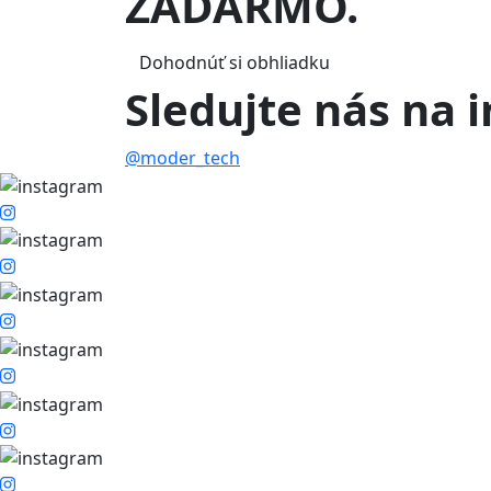
ZADARMO
.
Dohodnúť si obhliadku
Sledujte nás na
@moder_tech