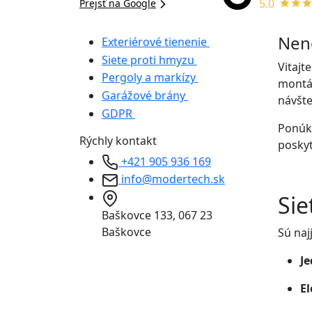
5.0
Prejsť na Google
Nene
Exteriérové tienenie
Siete proti hmyzu
Vitajt
Pergoly a markízy
montáž
Garážové brány
návšte
GDPR
Ponúka
Rýchly kontakt
poskyt
+421 905 936 169
info@modertech.sk
Sie
Baškovce 133, 067 23
Baškovce
Sú na
J
El