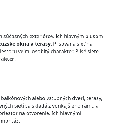
 súčasných exteriérov. Ich hlavným plusom
cúzske okná a terasy
. Plisovaná sieť na
estoru veľmi osobitý charakter. Plisé siete
rakter
.
 balkónových alebo vstupných dverí, terasy,
ných sietí sa skladá z vonkajšieho rámu a
priestor na otvorenie. Ich hlavnými
á montáž.