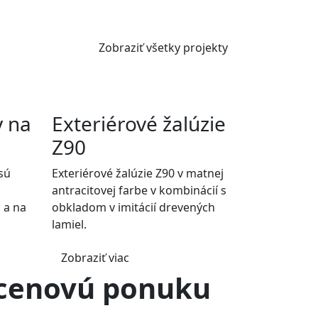
Zobraziť všetky projekty
y na
Exteriérové žalúzie
Z90
sú
Exteriérové žalúzie Z90 v matnej
antracitovej farbe v kombinácií s
 a na
obkladom v imitácií drevených
lamiel.
Zobraziť viac
i cenovú ponuku