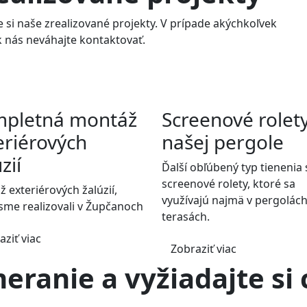
e si naše zrealizované projekty. V prípade akýchkoľvek
 nás neváhajte kontaktovať.
pletná montáž
Screenové rolet
eriérových
našej pergole
zií
Ďalší obľúbený typ tienenia 
screenové rolety, ktoré sa
 exteriérových žalúzií,
využívajú najmä v pergolách
sme realizovali v Župčanoch
terasách.
aziť viac
Zobraziť viac
eranie a vyžiadajte s